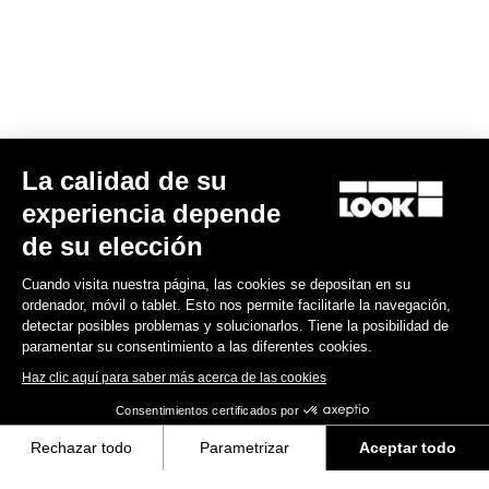
Spare Parts
La calidad de su
experiencia depende
de su elección
Cuando visita nuestra página, las cookies se depositan en su
ordenador, móvil o tablet. Esto nos permite facilitarle la navegación,
detectar posibles problemas y solucionarlos. Tiene la posibilidad de
paramentar su consentimiento a las diferentes cookies.
Haz clic aquí para saber más acerca de las cookies
Consentimientos certificados por
Rechazar todo
Parametrizar
Aceptar todo
Abrazadera de tija de sillín 765 Optimum
Axeptio consent
Plataforma de Gestión de Consentimiento: Personaliza tus Opciones
49,00 €