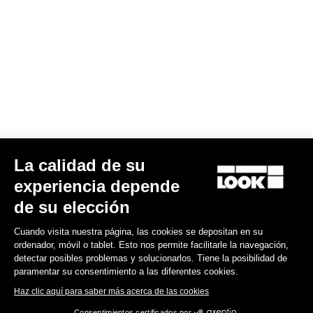
La calidad de su
G85 Cezal GRX Di2 2x12 / Fulcrum Soniq Carbon 2WF
experiencia depende
5.799,00 €
de su elección
Cuando visita nuestra página, las cookies se depositan en su
Gravel
ordenador, móvil o tablet. Esto nos permite facilitarle la navegación,
detectar posibles problemas y solucionarlos. Tiene la posibilidad de
paramentar su consentimiento a las diferentes cookies.
Haz clic aquí para saber más acerca de las cookies
Consentimientos certificados por