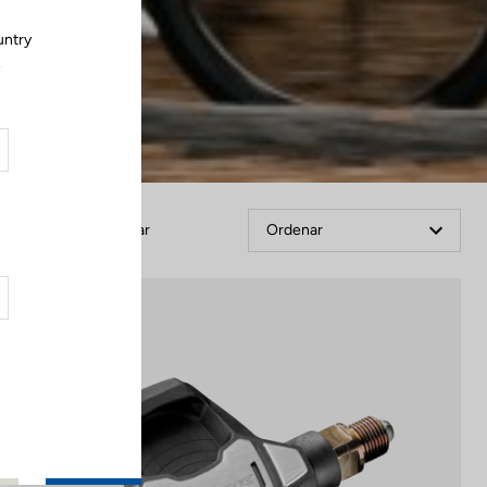
untry
.
Filtrar
Ordenar
Power Meter