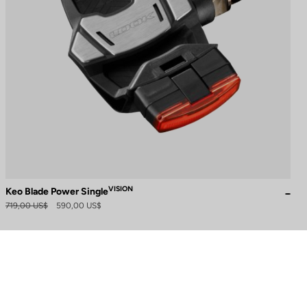
VISION
Keo Blade Power Single
719,00 US$
590,00 US$
naliza tus preferencias para controlar cómo se maneja tu información.
¿Necesita ayuda?