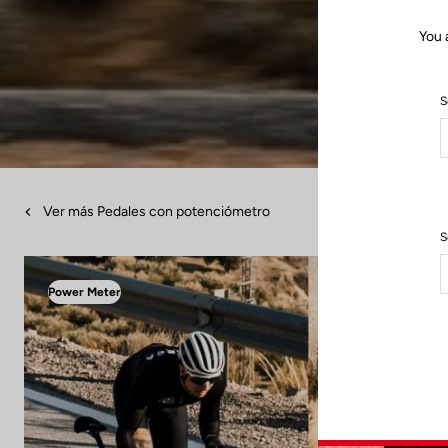
You 
S
Ver más Pedales con potenciómetro
S
Power Meter