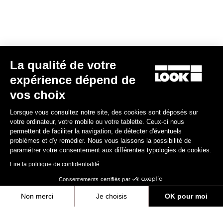
E-bike
La qualité de votre
expérience dépend de
vos choix
Lorsque vous consultez notre site, des cookies sont déposés sur
votre ordinateur, votre mobile ou votre tablette. Ceux-ci nous
permettent de faciliter la navigation, de détecter d'éventuels
problèmes et d'y remédier. Nous vous laissons la possibilité de
paramétrer votre consentement aux différentes typologies de cookies.
Lire la politique de confidentialité
Consentements certifiés par
Non merci
Je choisis
OK pour moi
E-765 Gravel Apex 1x
Axeptio consent
Plateforme de Gestion du Consentement : Personnalisez vos Options
5 990,00 €