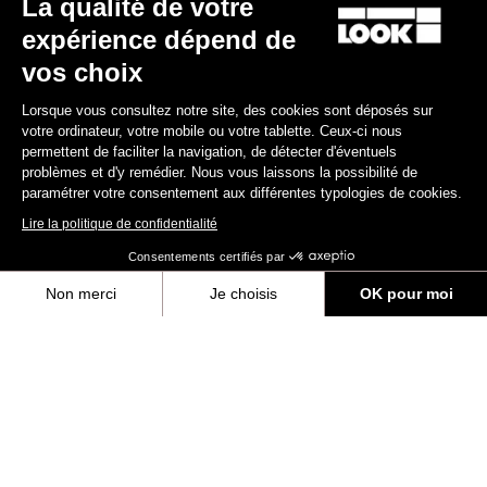
La qualité de votre
Boîtier de pédalier NINJA - BB386 - 30 mm / 24 mm / manivelles
expérience dépend de
GXP
155,00 €
vos choix
Lorsque vous consultez notre site, des cookies sont déposés sur
Cranksets
votre ordinateur, votre mobile ou votre tablette. Ceux-ci nous
permettent de faciliter la navigation, de détecter d'éventuels
problèmes et d'y remédier. Nous vous laissons la possibilité de
paramétrer votre consentement aux différentes typologies de cookies.
Lire la politique de confidentialité
Consentements certifiés par
Non merci
Je choisis
OK pour moi
Axeptio consent
Plateforme de Gestion du Consentement : Personnalisez vos Options
Notre plateforme vous permet d'adapter et de gérer vos paramètres de 