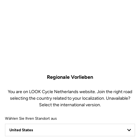
durch den Kontakt zwischen Sohle und Cleats, das insbesondere
bei flachen Schuhen auftreten kann. Geliefert mit 2
Distanzstücken und 6 Schrauben für eine schnelle und einfache
Montage.
Kostenloser Versand
Express - für alle Bestellungen über 60€
Regionale Vorlieben
Sichere Bezahlung
Besuchen Sie die FAQ oder kontaktieren Sie uns per E-Mail
You are on LOOK Cycle Netherlands website. Join the right road
selecting the country related to your localization. Unavailable?
Select the international version.
100% sichere Zahlung
Visa, Mastercard, AMEX, Paypal, iDeal, Bancontact, Giropay
Wählen Sie Ihren Standort aus