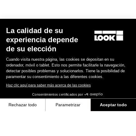
La calidad de su
experiencia depende
de su elección
Cuando visita nuestra página, las cookies se depositan en su
ordenador, móvil o tablet. Esto nos permite facilitarle la navegación,
detectar posibles problemas y solucionarlos. Tiene la posibilidad de
paramentar su consentimiento a las diferentes cookies.
Haz clic aquí para saber más acerca de las cookies
Consentimientos certificados por
Seatposts
Rechazar todo
Parametrizar
Aceptar todo
Axeptio consent
Plataforma de Gestión de Consentimiento: Personaliza tus Opciones
Descubra
Nuestra plataforma te permite personalizar y gestionar tus ajustes de 