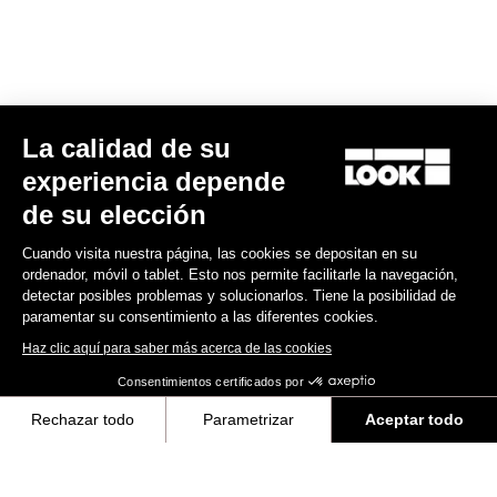
Guía de tallas
Otras versiones
La calidad de su
Gravel
Gravel
experiencia depende
de su elección
Cuando visita nuestra página, las cookies se depositan en su
ordenador, móvil o tablet. Esto nos permite facilitarle la navegación,
detectar posibles problemas y solucionarlos. Tiene la posibilidad de
paramentar su consentimiento a las diferentes cookies.
Haz clic aquí para saber más acerca de las cookies
Consentimientos certificados por
Rechazar todo
Parametrizar
Aceptar todo
G85 Cezal Force 1x13 / Fulcrum Soniq
G85 Cezal GRX 1x12 Mec
Speckled Purple Neon Oran
Carbon 2WF
Lite GR
Axeptio consent
Plataforma de Gestión de Consentimiento: Personaliza tus Opciones
7.500,00 US$
4.200,00 US$