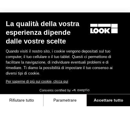
La qualità della vostra
esperienza dipende
dalle vostre scelte
Quando visiti il nostro sito, i cookie vengono depositati sul tuo
computer, il tuo cellulare o il tuo tablet. Questi ci permettono di
facilitare la navigazione, di individuare eventuali problemi e di
rimediare. Ti diamo la possibilità di impostare il tuo consenso ai
diversi tipi di cookie.
Per saperne di più sui cookie, clicca qui
Consents certified by
Seatposts
Rifiutare tutto
Parametrare
Accettare tutto
Axeptio consent
Piattaforma di Gestione del Consenso: Personalizza le tue opzioni
Scoprire
La nostra piattaforma ti consente di personalizzare e gestire le tue im