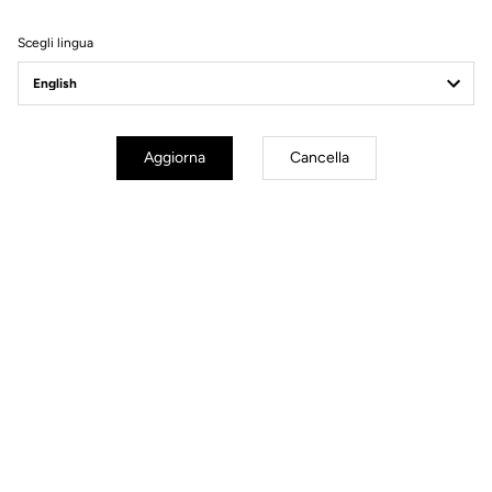
Filtri
Ordina
Scegli lingua
Spare Parts
Aggiorna
Cancella