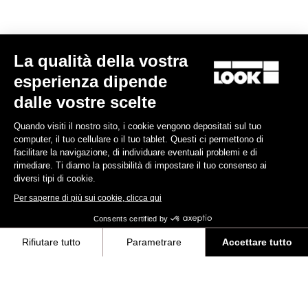
La qualità della vostra
esperienza dipende
RS
795 Blade
2 KG Edition - Frameset
dalle vostre scelte
4.800,00 €
Quando visiti il nostro sito, i cookie vengono depositati sul tuo
computer, il tuo cellulare o il tuo tablet. Questi ci permettono di
Blade RS 2
facilitare la navigazione, di individuare eventuali problemi e di
rimediare. Ti diamo la possibilità di impostare il tuo consenso ai
diversi tipi di cookie.
Per saperne di più sui cookie, clicca qui
Consents certified by
Rifiutare tutto
Parametrare
Accettare tutto
Axeptio consent
Piattaforma di Gestione del Consenso: Personalizza le tue opzioni
La nostra piattaforma ti consente di personalizzare e gestire le tue im