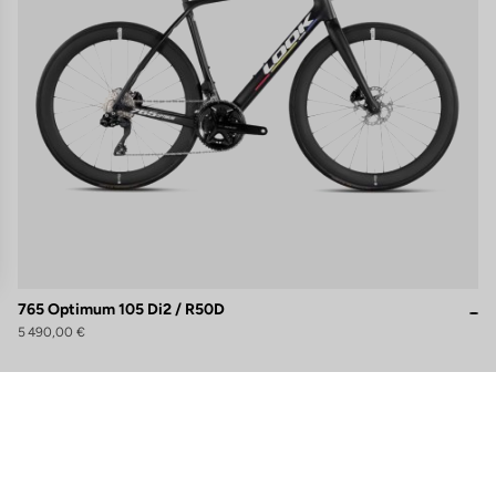
ns
765 Optimum 105 Di2 / R50D
5 490,00 €
de confidentialité, en garantissant la conformité avec les réglementat
S'inscrire à la newsletter
Email