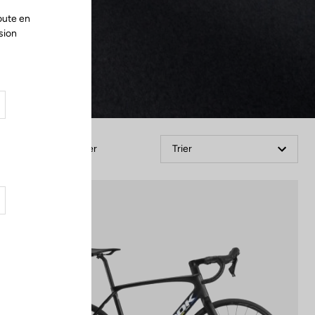
oute en
sion
Filtrer
Trier
Endurance