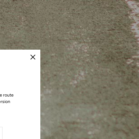
Fermer
e route
ersion