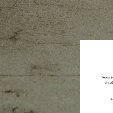
Vous ê
en sé
C