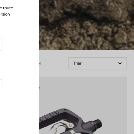
e route
ersion
Filtrer
Trier
Gravel Adventure