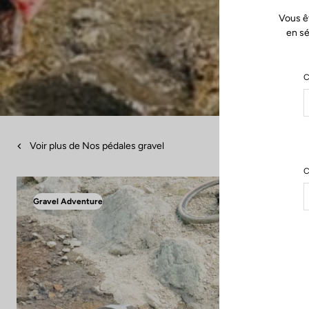
Vous ê
en sé
C
Voir plus de Nos pédales gravel
C
Gravel Adventure