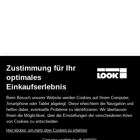
Zustimmung für Ihr
optimales
G85 Cezal GRX 1x12 Mech / Fulcrum Lite GR
Einkaufserlebnis
3.499,00 €
Beim Besuch unserer Website werden Cookies auf Ihrem Computer,
Smartphone oder Tablet abgelegt. Diese erleichtern die Navigation und
Gravel
helfen dabei, eventuelle Probleme zu identifizieren. Wir überlassen
Ihnen die Möglichkeit, über die Einstellungen der verschiedenen Arten
von Cookies zu entscheiden.
Hier klicken, um mehr über Cookies zu erfahren
Consents certified by