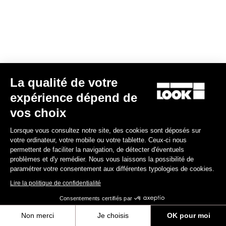
La qualité de votre
expérience dépend de
vos choix
Lorsque vous consultez notre site, des cookies sont déposés sur
votre ordinateur, votre mobile ou votre tablette. Ceux-ci nous
permettent de faciliter la navigation, de détecter d'éventuels
Maillot Lmment Fusion
problèmes et d'y remédier. Nous vous laissons la possibilité de
170,00 €
paramétrer votre consentement aux différentes typologies de cookies.
Lire la politique de confidentialité
Bibshorts & Bibtights
Consentements certifiés par
Non merci
Je choisis
OK pour moi