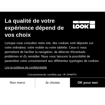
MTB Cleats
La qualité de votre
Découvrir
expérience dépend de
vos choix
Lorsque vous consultez notre site, des cookies sont déposés sur
MTB Cleats
votre ordinateur, votre mobile ou votre tablette. Ceux-ci nous
permettent de faciliter la navigation, de détecter d'éventuels
problèmes et d'y remédier. Nous vous laissons la possibilité de
paramétrer votre consentement aux différentes typologies de cookies.
Lire la politique de confidentialité
Consentements certifiés par
Non merci
Je choisis
OK pour moi
Axeptio consent
Plateforme de Gestion du Consentement : Personnalisez vos Options
Notre plateforme vous permet d'adapter et de gérer vos paramètres de 