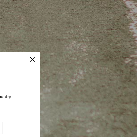
Cerrar
ountry
.