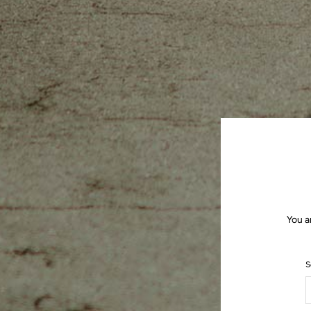
You a
S