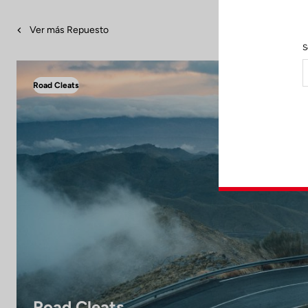
Ver más Repuesto
S
Road Cleats
Road Cleats