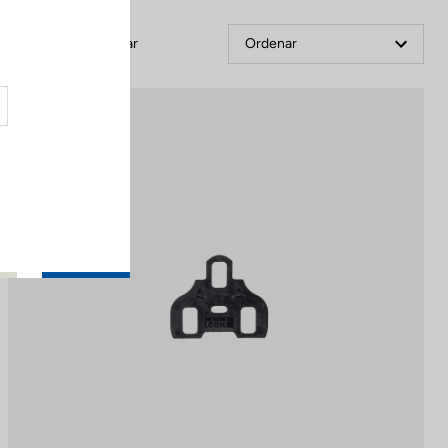
Filtrar
Ordenar
Road Cleats