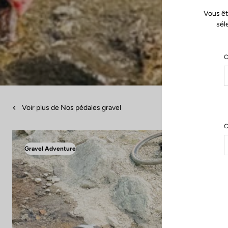
Vous êt
sél
C
Voir plus de Nos pédales gravel
C
Gravel Adventure