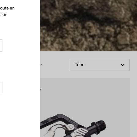
route en
sion
Filtrer
Trier
Gravel Adventure