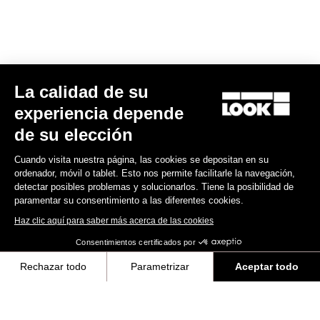
MTB Cleats
La calidad de su
Descubra
experiencia depende
de su elección
Cuando visita nuestra página, las cookies se depositan en su
MTB Cleats
ordenador, móvil o tablet. Esto nos permite facilitarle la navegación,
detectar posibles problemas y solucionarlos. Tiene la posibilidad de
paramentar su consentimiento a las diferentes cookies.
Haz clic aquí para saber más acerca de las cookies
Consentimientos certificados por
Rechazar todo
Parametrizar
Aceptar todo
Axeptio consent
Plataforma de Gestión de Consentimiento: Personaliza tus Opciones