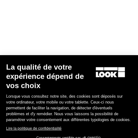
La qualité de votre
expérience dépend de
G85 Cezal GRX Di2 2x12 / Fulcrum Soniq Carbon 2WF
vos choix
5 799,00 €
Lorsque vous consultez notre site, des cookies sont déposés sur
votre ordinateur, votre mobile ou votre tablette. Ceux-ci nous
Gravel
permettent de faciliter la navigation, de détecter d'éventuels
problèmes et d'y remédier. Nous vous laissons la possibilité de
paramétrer votre consentement aux différentes typologies de cookies.
Lire la politique de confidentialité
Consentements certifiés par