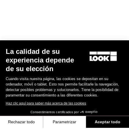
La calidad de su
E-765 Optimum Rival AXS
experiencia depende
6.990,00 €
de su elección
Cuando visita nuestra página, las cookies se depositan en su
E-bike
ordenador, móvil o tablet. Esto nos permite facilitarle la navegación,
detectar posibles problemas y solucionarlos. Tiene la posibilidad de
paramentar su consentimiento a las diferentes cookies.
Haz clic aquí para saber más acerca de las cookies
Consentimientos certificados por
Rechazar todo
Parametrizar
Aceptar todo