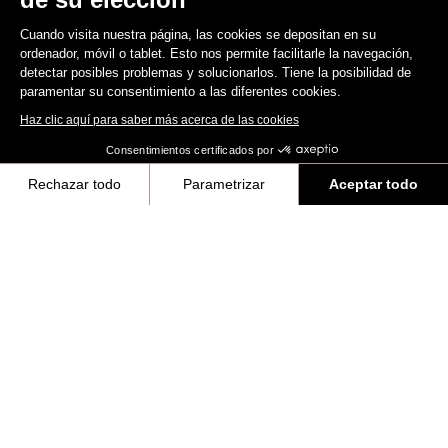
Cuando visita nuestra página, las cookies se depositan en su
ordenador, móvil o tablet. Esto nos permite facilitarle la navegación,
detectar posibles problemas y solucionarlos. Tiene la posibilidad de
paramentar su consentimiento a las diferentes cookies.
Haz clic aquí para saber más acerca de las cookies
Consentimientos certificados por
Rechazar todo
Parametrizar
Aceptar todo
Axeptio consent
Plataforma de Gestión de Consentimiento: Personaliza tus Opciones
Nuestra plataforma te permite personalizar y gestionar tus ajustes de 
MTB Cleats