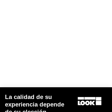
TI
X-Track En-Rage Plus
239,00 €
La calidad de su
experiencia depende
MTB Cleats
de su elección