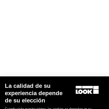
La calidad de su
Keo Blade Ceramic - Q Factor 56 mm
experiencia depende
215,00 €
de su elección
Cuando visita nuestra página, las cookies se depositan en su
Race