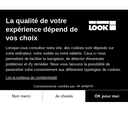
Autres versions
La qualité de votre
expérience dépend de
Gravel
Gravel
vos choix
Lorsque vous consultez notre site, des cookies sont déposés sur
votre ordinateur, votre mobile ou votre tablette. Ceux-ci nous
permettent de faciliter la navigation, de détecter d'éventuels
problèmes et d'y remédier. Nous vous laissons la possibilité de
paramétrer votre consentement aux différentes typologies de cookies.
Lire la politique de confidentialité
Consentements certifiés par
Non merci
Je choisis
OK pour moi
G85 Cezal Force 1x13 / Fulcrum Soniq
G85 Cezal GRX 1x12 Mec
Speckled Purple Neon Oran
Carbon 2WF
Lite GR
Axeptio consent
Plateforme de Gestion du Consentement : Personnalisez vos Options
7 500,00 $US
4 200,00 $US
Notre plateforme vous permet d'adapter et de gérer vos paramètres de 