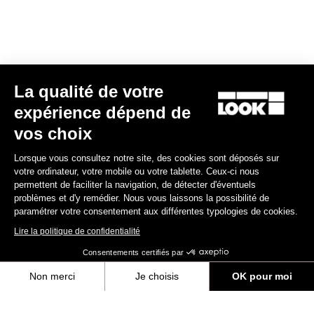
Sportswear
La qualité de votre
expérience dépend de
vos choix
Lorsque vous consultez notre site, des cookies sont déposés sur
votre ordinateur, votre mobile ou votre tablette. Ceux-ci nous
permettent de faciliter la navigation, de détecter d'éventuels
problèmes et d'y remédier. Nous vous laissons la possibilité de
paramétrer votre consentement aux différentes typologies de cookies.
Lire la politique de confidentialité
Consentements certifiés par
Non merci
Je choisis
OK pour moi
Sac à dos Coursier
Axeptio consent
Plateforme de Gestion du Consentement : Personnalisez vos Options
75,00 $US