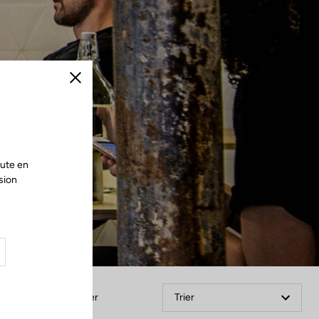
Fermer
oute en
sion
Filtrer
Trier