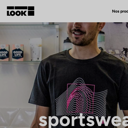
Nos prod
Mon compte
Nos revendeurs
FR
Ok
sportswe