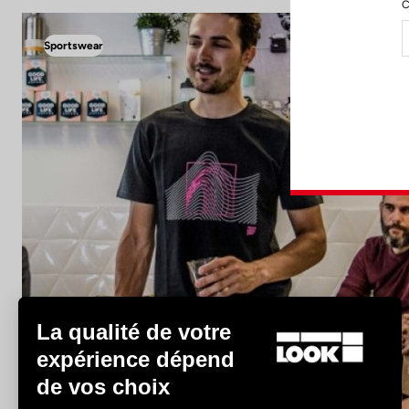
C
Sportswear
La qualité de votre
Sportswear
expérience dépend
de vos choix
Découvrir