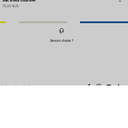
Sac à dos Coursier
75,00 $US
Besoin d’aide ?
ions. Personnalisez vos préférences pour contrôler la manière dont vos
facebook
instagram
youtube
stra
Informations légales
Avertissement sécurité
Conditions générales de vente
Politique de cookies et de
protection des données
Politique de garantie