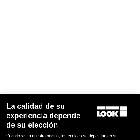
ESPACIADOR KEO
15,00 US$
La calidad de su
Road Blade
experiencia depende
de su elección
Cuando visita nuestra página, las cookies se depositan en su