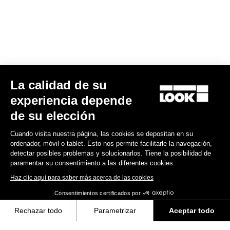
Spare Parts
La calidad de su
experiencia depende
de su elección
Cuando visita nuestra página, las cookies se depositan en su
ordenador, móvil o tablet. Esto nos permite facilitarle la navegación,
detectar posibles problemas y solucionarlos. Tiene la posibilidad de
paramentar su consentimiento a las diferentes cookies.
Haz clic aquí para saber más acerca de las cookies
Consentimientos certificados por
Rechazar todo
Parametrizar
Aceptar todo
Rodamiento de horquilla 795 Blade RS
Axeptio consent
Plataforma de Gestión de Consentimiento: Personaliza tus Opciones
120,00 US$