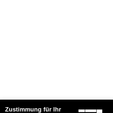
Race
Entdecken Sie
Race
Konfigurieren
Zustimmung für Ihr