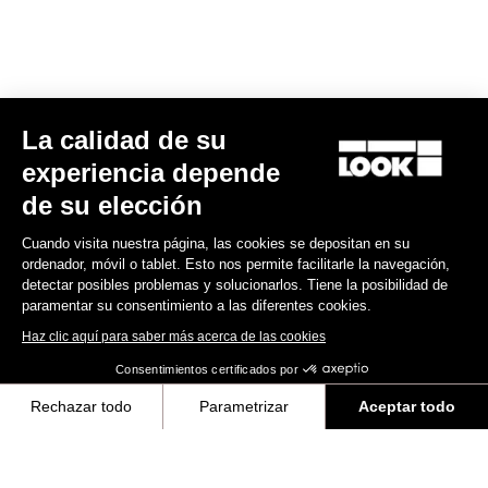
MTB Cleats
La calidad de su
Descubra
experiencia depende
de su elección
Cuando visita nuestra página, las cookies se depositan en su
MTB Cleats
ordenador, móvil o tablet. Esto nos permite facilitarle la navegación,
detectar posibles problemas y solucionarlos. Tiene la posibilidad de
paramentar su consentimiento a las diferentes cookies.
Haz clic aquí para saber más acerca de las cookies
Consentimientos certificados por
Rechazar todo
Parametrizar
Aceptar todo
Axeptio consent
Plataforma de Gestión de Consentimiento: Personaliza tus Opciones