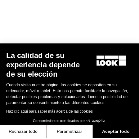
La calidad de su
X-One-G Max
experiencia depende
225,00 US$
de su elección
Cuando visita nuestra página, las cookies se depositan en su
Gravel Racing
ordenador, móvil o tablet. Esto nos permite facilitarle la navegación,
detectar posibles problemas y solucionarlos. Tiene la posibilidad de
paramentar su consentimiento a las diferentes cookies.
Haz clic aquí para saber más acerca de las cookies
Consentimientos certificados por
Rechazar todo
Parametrizar
Aceptar todo