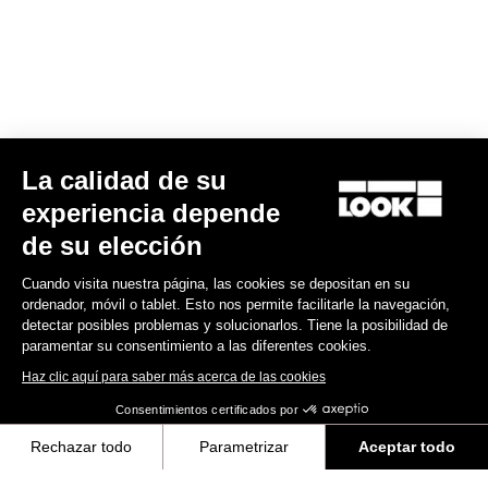
Spare Parts
La calidad de su
experiencia depende
de su elección
Cuando visita nuestra página, las cookies se depositan en su
ordenador, móvil o tablet. Esto nos permite facilitarle la navegación,
detectar posibles problemas y solucionarlos. Tiene la posibilidad de
paramentar su consentimiento a las diferentes cookies.
Haz clic aquí para saber más acerca de las cookies
Consentimientos certificados por
Rechazar todo
Parametrizar
Aceptar todo
Abrazadera de tija de sillín 765 Optimum
Axeptio consent
Plataforma de Gestión de Consentimiento: Personaliza tus Opciones
49,00 US$