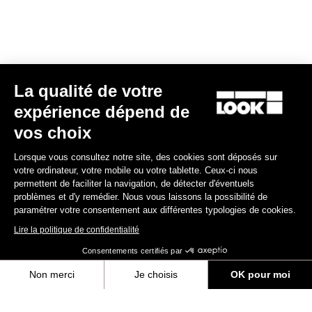
E-bike
La qualité de votre
expérience dépend de
vos choix
Lorsque vous consultez notre site, des cookies sont déposés sur
votre ordinateur, votre mobile ou votre tablette. Ceux-ci nous
permettent de faciliter la navigation, de détecter d'éventuels
problèmes et d'y remédier. Nous vous laissons la possibilité de
paramétrer votre consentement aux différentes typologies de cookies.
Lire la politique de confidentialité
Consentements certifiés par
Non merci
Je choisis
OK pour moi
E-765 Gravel Apex 1x
Axeptio consent
Plateforme de Gestion du Consentement : Personnalisez vos Options
5 990,00 €