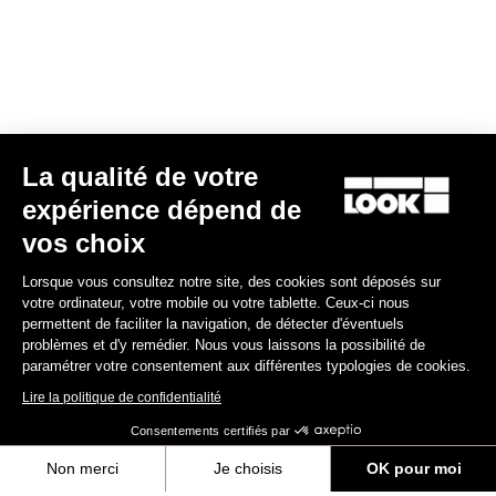
La qualité de votre
expérience dépend de
Cales X-TRACK
vos choix
17,00 €
Lorsque vous consultez notre site, des cookies sont déposés sur
votre ordinateur, votre mobile ou votre tablette. Ceux-ci nous
MTB Cleats
permettent de faciliter la navigation, de détecter d'éventuels
problèmes et d'y remédier. Nous vous laissons la possibilité de
paramétrer votre consentement aux différentes typologies de cookies.
Lire la politique de confidentialité
Consentements certifiés par
Non merci
Je choisis
OK pour moi