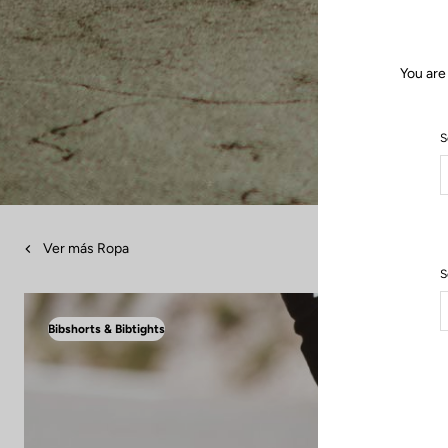
You are
S
Ver más Ropa
S
Bibshorts & Bibtights