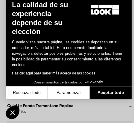
La calidad de su
experiencia
depende de su
elección
Cuando visita nuestra página, las cookies se depositan en su
ordenador, móvil o tablet. Esto nos permite facilitarle la
navegación, detectar posibles problemas y solucionarlos. Tiene
la posibilidad de paramentar su consentimiento a las diferentes
cookies.
Haz clic aquí para saber más acerca de las cookies
Consentimientos certificados por
Rechazar todo
Parametrizar
Aceptar todo
Axeptio consent
Plataforma de Gestión de Consentimiento: Personaliza tus Opcione
Culotte Fondo Tramontane Replica
162,00 US$
Nuestra plataforma te permite personalizar y gestionar tus ajustes
Bibshorts & Bibtights