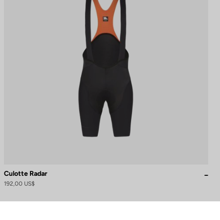
Culotte Radar
192,00 US$
naliza tus preferencias para controlar cómo se maneja tu información.