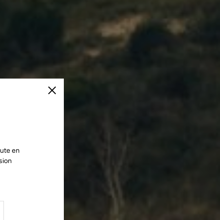
Fermer
oute en
sion