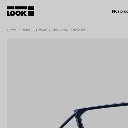
Nos prod
Mon compte
Home
Vélos
Gravel
G85 Cezal - Frameset
Nos revendeurs
FR
Ok