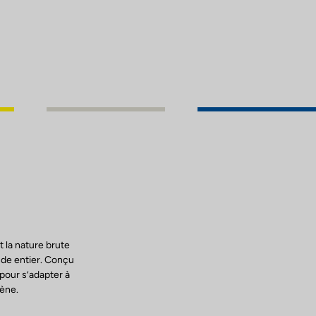
t la nature brute
nde entier. Conçu
 pour s’adapter à
mène.