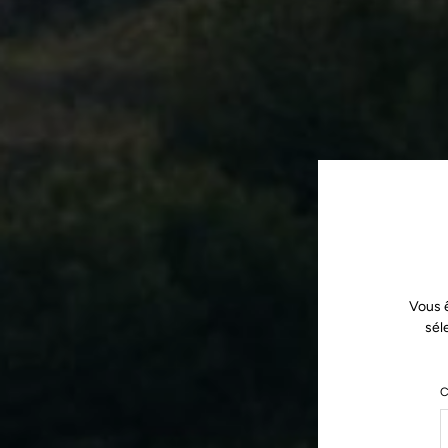
Vous ê
sél
C