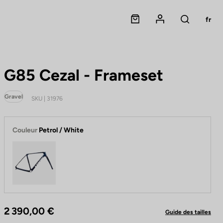
Panier
Mon compte
fr
Rechercher
G85 Cezal - Frameset
Gravel
SKU | 31976
Couleur
Petrol / White
Petrol / White
2 390,00 €
Guide des tailles