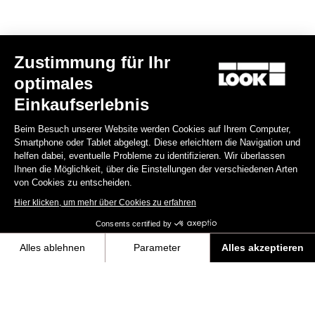
Zustimmung für Ihr
optimales
RS
795 Blade
2 Dura Ace Di2 / Fulcrum Speed 42
Einkaufserlebnis
10.990,00 €
Beim Besuch unserer Website werden Cookies auf Ihrem Computer,
Smartphone oder Tablet abgelegt. Diese erleichtern die Navigation und
Blade RS 2
helfen dabei, eventuelle Probleme zu identifizieren. Wir überlassen
Ihnen die Möglichkeit, über die Einstellungen der verschiedenen Arten
von Cookies zu entscheiden.
Hier klicken, um mehr über Cookies zu erfahren
Consents certified by
Alles ablehnen
Parameter
Alles akzeptieren
Axeptio consent
Einwilligungsmanagementplattform: Passen Sie Ihre Optionen an
Unsere Plattform ermöglicht es Ihnen, Ihre Datenschutzeinstellungen i