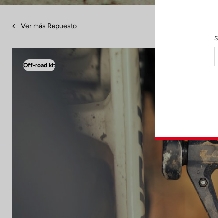
Ver más Repuesto
S
Off-road kit