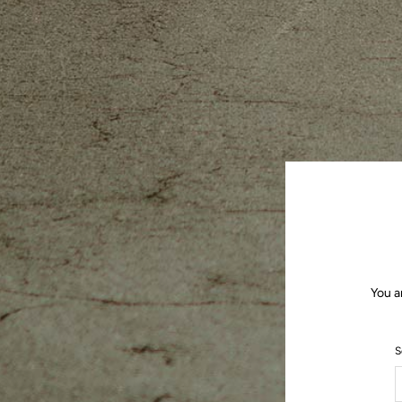
You a
S