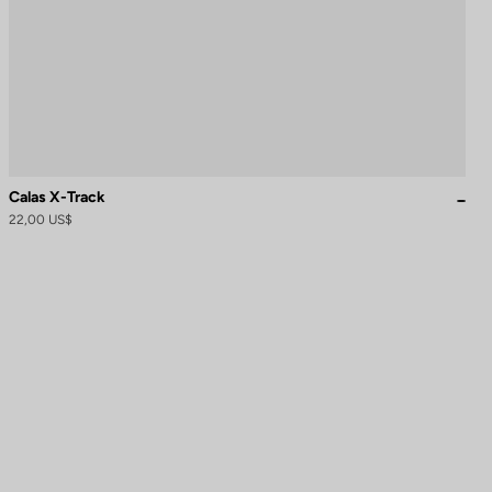
Calas X-Track
22,00 US$
naliza tus preferencias para controlar cómo se maneja tu información.