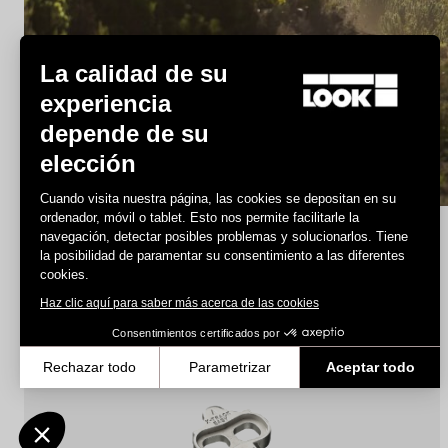
La calidad de su
MTB Cleats
experiencia
depende de su
elección
Descubra
Cuando visita nuestra página, las cookies se depositan en su
ordenador, móvil o tablet. Esto nos permite facilitarle la
navegación, detectar posibles problemas y solucionarlos. Tiene
la posibilidad de paramentar su consentimiento a las diferentes
MTB Cleats
cookies.
Haz clic aquí para saber más acerca de las cookies
Consentimientos certificados por
Rechazar todo
Parametrizar
Aceptar todo
Axeptio consent
Plataforma de Gestión de Consentimiento: Personaliza tus Opcione
Nuestra plataforma te permite personalizar y gestionar tus ajustes