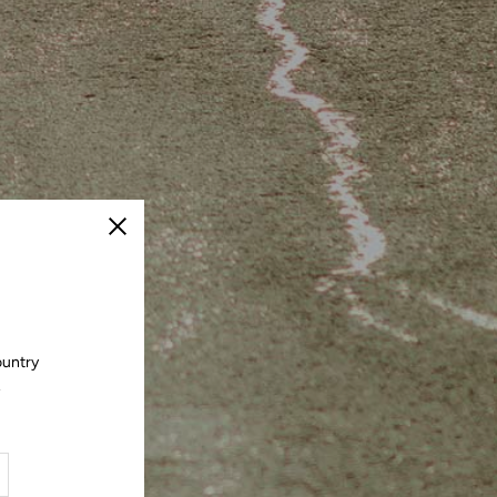
Cerrar
ountry
.