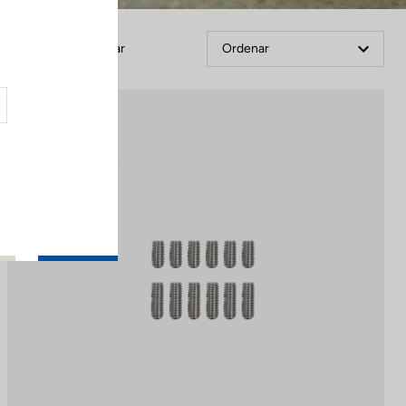
Filtrar
Ordenar
Off-road kit