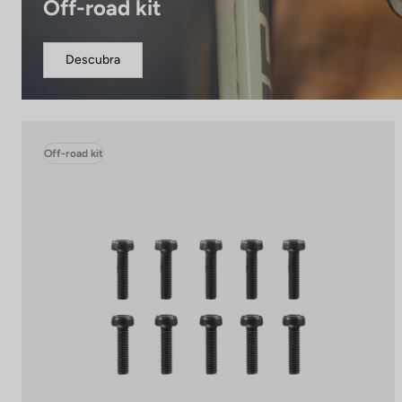
Off-road kit
Descubra
Off-road kit