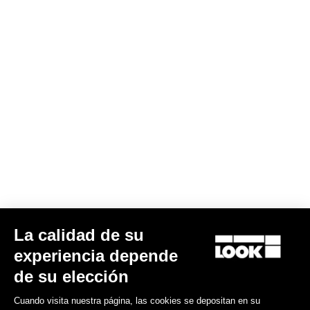
Herramienta de medición de suelas
2,00 US$
La calidad de su
Road Blade
experiencia depende
de su elección
Cuando visita nuestra página, las cookies se depositan en su