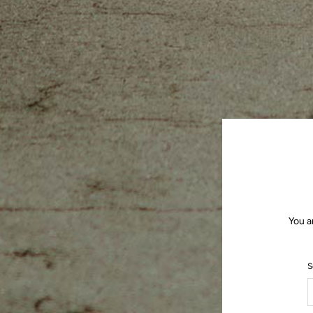
You a
S