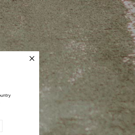
Cerrar
ountry
.