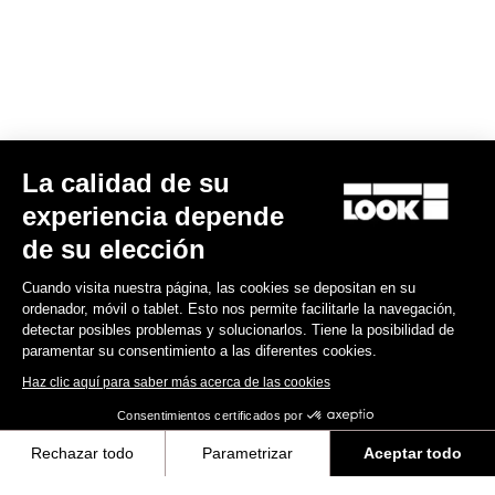
Spare Parts
La calidad de su
experiencia depende
de su elección
Cuando visita nuestra página, las cookies se depositan en su
ordenador, móvil o tablet. Esto nos permite facilitarle la navegación,
detectar posibles problemas y solucionarlos. Tiene la posibilidad de
paramentar su consentimiento a las diferentes cookies.
Haz clic aquí para saber más acerca de las cookies
Consentimientos certificados por
Rechazar todo
Parametrizar
Aceptar todo
Kit vis + écrous tds 795 blade rs
Axeptio consent
Plataforma de Gestión de Consentimiento: Personaliza tus Opciones
49,00 US$