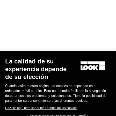
La calidad de su
G85 Cezal GRX Di2 2x12 / Fulcrum Soniq Carbon 2WF
experiencia depende
6.700,00 US$
de su elección
Cuando visita nuestra página, las cookies se depositan en su
Gravel
ordenador, móvil o tablet. Esto nos permite facilitarle la navegación,
detectar posibles problemas y solucionarlos. Tiene la posibilidad de
paramentar su consentimiento a las diferentes cookies.
Haz clic aquí para saber más acerca de las cookies
Consentimientos certificados por