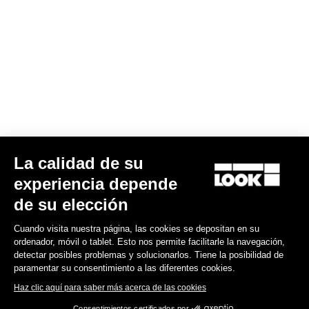
La calidad de su
G85 Cezal GRX Di2 2x12 / Fulcrum Soniq Carbon 2WF
experiencia depende
6.700,00 US$
de su elección
Cuando visita nuestra página, las cookies se depositan en su
Gravel
ordenador, móvil o tablet. Esto nos permite facilitarle la navegación,
detectar posibles problemas y solucionarlos. Tiene la posibilidad de
paramentar su consentimiento a las diferentes cookies.
Haz clic aquí para saber más acerca de las cookies
Consentimientos certificados por